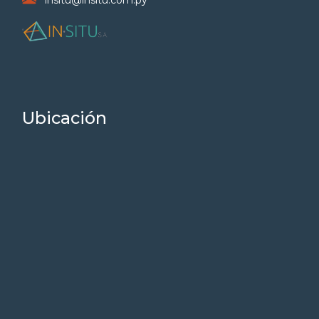
insitu@insitu.com.py
Ubicación