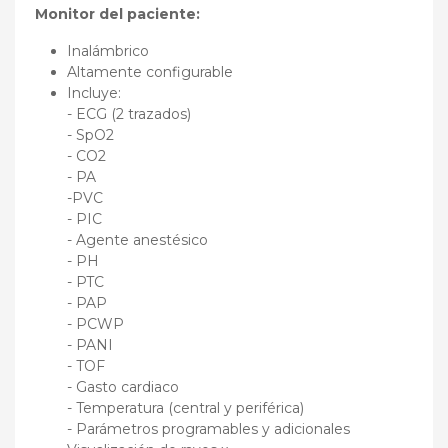
Monitor del paciente:
Inalámbrico
Altamente configurable
Incluye:
- ECG (2 trazados)
- SpO2
- CO2
- PA
-PVC
- PIC
- Agente anestésico
- PH
- PTC
- PAP
- PCWP
- PANI
- TOF
- Gasto cardiaco
- Temperatura (central y periférica)
- Parámetros programables y adicionales