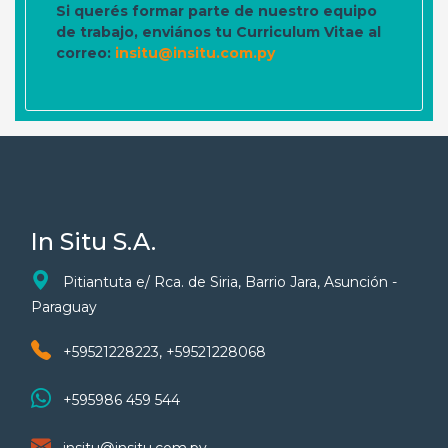
Si querés formar parte de nuestro equipo
de trabajo, enviános tu Curriculum Vitae al
correo:
insitu@insitu.com.py
In Situ S.A.
Pitiantuta e/ Rca. de Siria, Barrio Jara, Asunción -
Paraguay
+59521228223, +59521228068
+595986 459 544