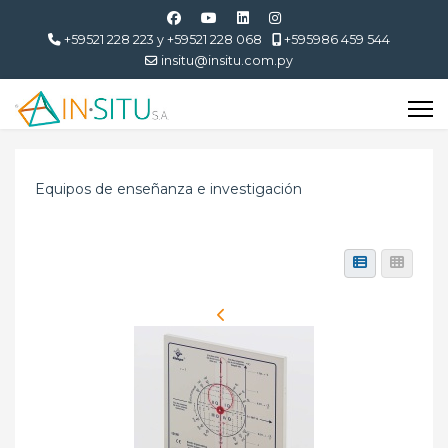
+59521 228 223 y +59521 228 068
+595986 459 544
insitu@insitu.com.py
Equipos de enseñanza e investigación