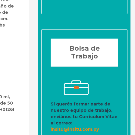
año de
o de
 cm.
bs
Bolsa de
Trabajo
0 ml,
 de 50
Si querés formar parte de
CH0126I
nuestro equipo de trabajo,
enviános tu Curriculum Vitae
al correo:
insitu@insitu.com.py