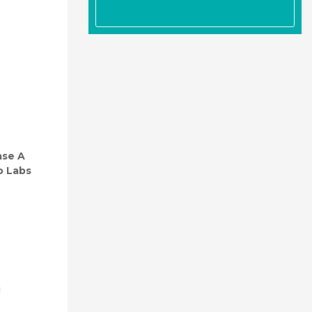
ase A
o Labs