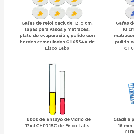
Gafas de reloj pack de 12, 5 cm,
Gafas de
tapas para vasos y matraces,
10 cm
plato de evaporación, pulido con
matraces
bordes esmerilados CH0554A de
pulido c
Eisco Labs
CH0
Tubos de ensayo de vidrio de
Gradilla 
12ml CH0718C de Eisco Labs
16 mm 
CH1