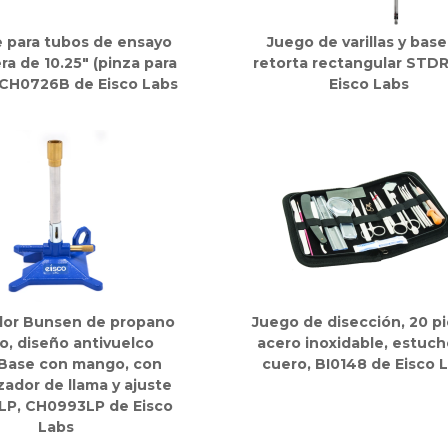
 para tubos de ensayo
Juego de varillas y base
a de 10.25" (pinza para
retorta rectangular STD
, CH0726B de Eisco Labs
Eisco Labs
or Bunsen de propano
Juego de disección, 20 pi
do, diseño antivuelco
acero inoxidable, estuc
iBase con mango, con
cuero, BI0148 de Eisco 
zador de llama y ajuste
 LP, CH0993LP de Eisco
Labs