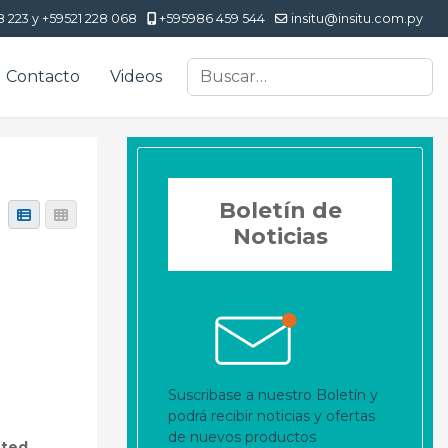
8 223 y +59521 228 068
+595986 459 544
insitu@insitu.com.py
Buscar
Contacto
Videos
Boletín de
Noticias
Suscribase a nuestro Boletín y
podrá recibir noticias y ofertas
de nuevos productos
ted,