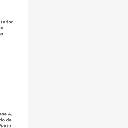
terior
de
bs
ase A,
rio de
/PK10