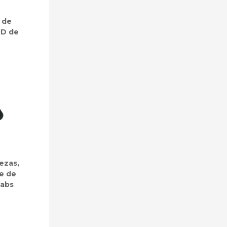
 de
RD de
ezas,
he de
Labs