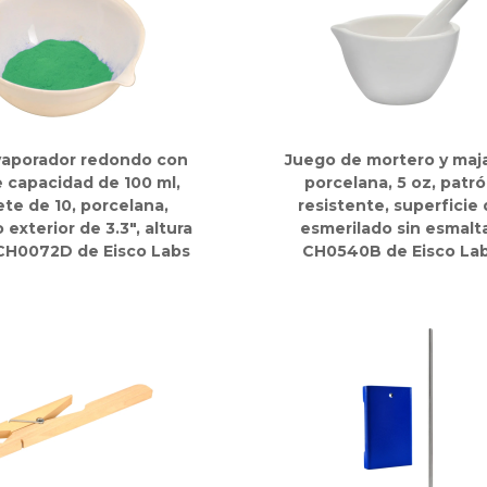
vaporador redondo con
Juego de mortero y maj
e capacidad de 100 ml,
porcelana, 5 oz, patr
te de 10, porcelana,
resistente, superficie
 exterior de 3.3", altura
esmerilado sin esmalta
, CH0072D de Eisco Labs
CH0540B de Eisco La