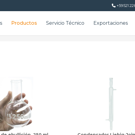
+59521 22
s
Productos
Servicio Técnico
Exportaciones
de ebullición, 250 ml,
Condensador Liebig-Join