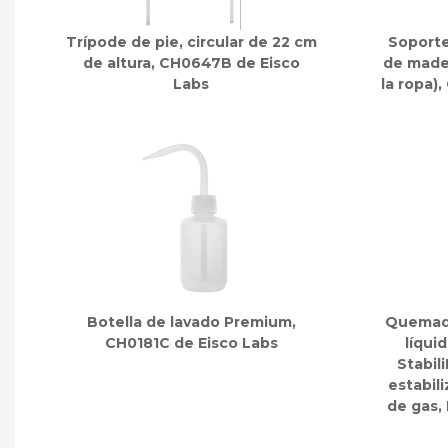
Trípode de pie, circular de 22 cm
Soporte
de altura, CH0647B de Eisco
de mader
Labs
la ropa)
Botella de lavado Premium,
Quemad
CH0181C de Eisco Labs
líqui
Stabil
estabili
de gas,