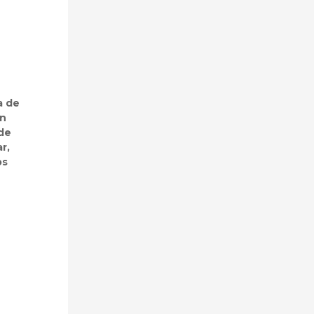
a de
ón
 de
r,
bs