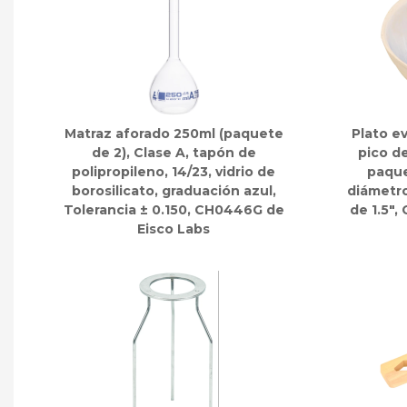
Matraz aforado 250ml (paquete
Plato e
de 2), Clase A, tapón de
pico d
polipropileno, 14/23, vidrio de
paque
borosilicato, graduación azul,
diámetro
Tolerancia ± 0.150, CH0446G de
de 1.5"
Eisco Labs