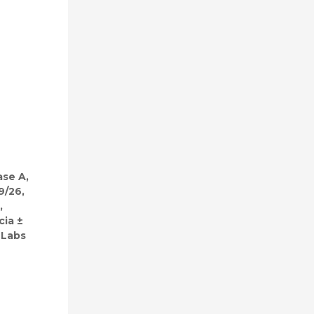
ase A,
9/26,
,
cia ±
 Labs