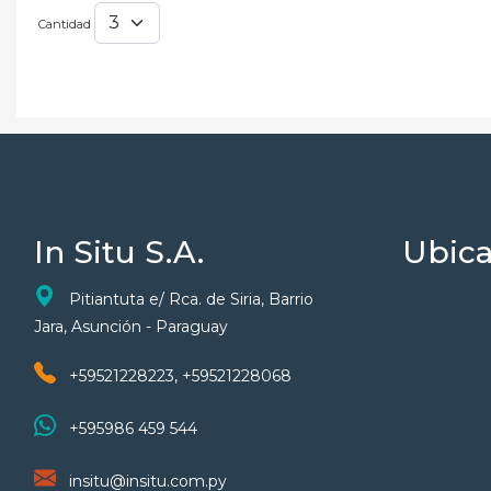
Cantidad
In Situ S.A.
Ubica
Pitiantuta e/ Rca. de Siria, Barrio
Jara, Asunción - Paraguay
+59521228223, +59521228068
+595986 459 544
insitu@insitu.com.py