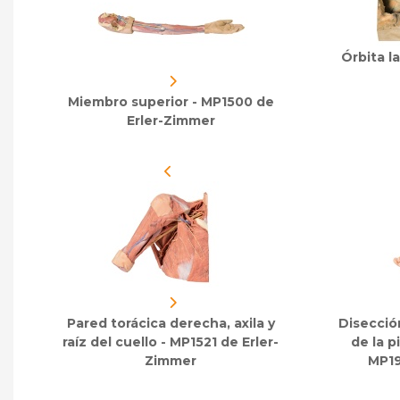
Órbita l
Miembro superior - MP1500 de
Erler-Zimmer
Pared torácica derecha, axila y
Disecció
raíz del cuello - MP1521 de Erler-
de la p
Zimmer
MP19