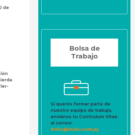
0 de
Bolsa de
Trabajo
ción
uierda
ler-
Si querés formar parte de
nuestro equipo de trabajo,
enviános tu Curriculum Vitae
al correo:
insitu@insitu.com.py