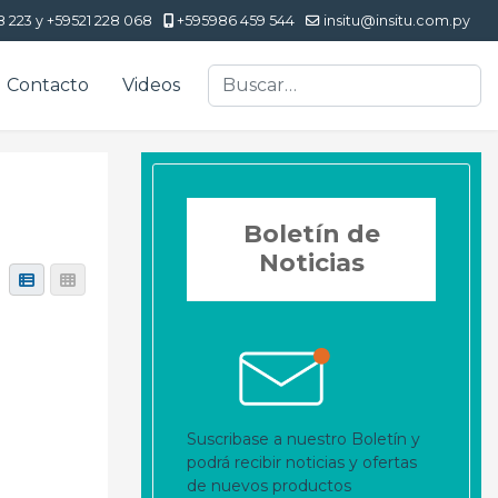
8 223 y +59521 228 068
+595986 459 544
insitu@insitu.com.py
Buscar
Contacto
Videos
Boletín de
Noticias
Suscribase a nuestro Boletín y
podrá recibir noticias y ofertas
de nuevos productos