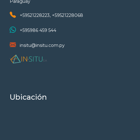
Paraguay
+59521228223, +59521228068
+595986 459 544
insitu@insitu.com.py
Ubicación