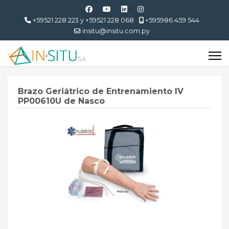
+59521 228 223 y +59521 228 068
+595986 459 544
insitu@insitu.com.py
Brazo Geriátrico de Entrenamiento IV
PP00610U de Nasco