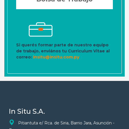
Si querés formar parte de nuestro equipo
de trabajo, enviános tu Curriculum Vitae al
correo:
insitu@insitu.com.py
In Situ S.A.
Pitiantuta e/ Rca. de Siria, Barrio Jara, Asunción -